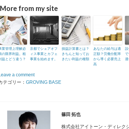
More from my site
事業管理上理解必
京都でシェアオフ
損益計算書とは？
あなたの給与は適
設
須の限界利益。粗
ィス事業とカフェ
きちんと知ってお
正額？労働分配率
で
利益とどう違う？
事業を始めます。
きたい利益の種類
から導く必要売上
適
高
Leave a comment
カテゴリー：
GROVING BASE
篠田 拓也
株式会社アイトーン・ディレク