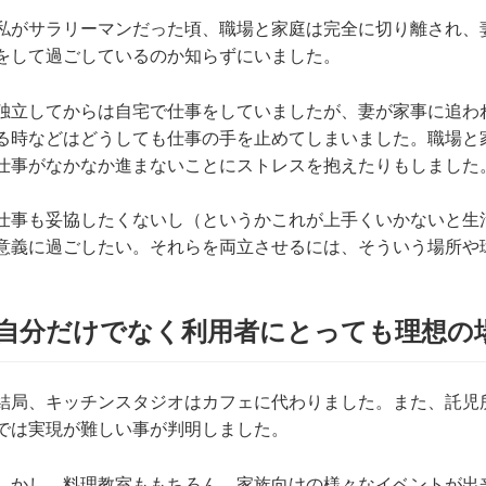
私がサラリーマンだった頃、職場と家庭は完全に切り離され、
をして過ごしているのか知らずにいました。
独立してからは自宅で仕事をしていましたが、妻が家事に追わ
る時などはどうしても仕事の手を止めてしまいました。職場と
仕事がなかなか進まないことにストレスを抱えたりもしました
仕事も妥協したくないし（というかこれが上手くいかないと生
意義に過ごしたい。それらを両立させるには、そういう場所や
自分だけでなく利用者にとっても理想の
結局、キッチンスタジオはカフェに代わりました。また、託児
では実現が難しい事が判明しました。
しかし、料理教室ももちろん、家族向けの様々なイベントが出