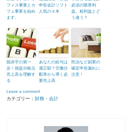
フィス事業とカ
申告会計ソフト
必須の限界利
フェ事業を始め
人気の４本
益。粗利益とど
ます。
う違う？
脱赤字の第一
あなたの給与は
民泊など副業の
歩！損益分岐点
適正額？労働分
確定申告漏れに
売上高を理解す
配率から導く必
注意！
る
要売上高
Leave a comment
カテゴリー：
財務・会計